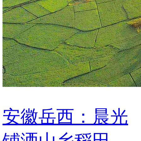
安徽岳西：晨光
铺洒山乡稻田