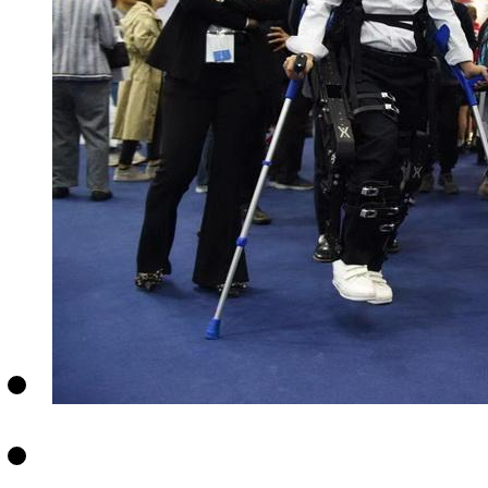
财经
教育
乡村振兴
生态环境
一带一路
央博
大国智造
大国展会
大国保险
云顶对话
云起
超
CCTV.节目官网
直播
节目单
栏目
片库
热播榜