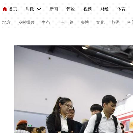
首页
时政
新闻
评论
视频
财经
体育
人民领袖习近平
直播
海外频道
片库
iPanda
栏目大全
联播+
English
中国领导人
节目单
Монгол
听音
央视快评
微视频
习式妙语
主持人
地方
乡村振兴
生态
一带一路
央博
文化
旅游
科
总台春晚
网络春晚
共产党员网
秧纪录
纪录片网
新闻
国内
国际
评论
经济
军事
科技
法
人民领袖习近平
联播+
热解读
天天学习
习式妙语
视频
小央视频
小央直播
直播中国
熊猫频道
V
现场
前线
比划
快看
蓝海中国
新兵请入列
体育
直播
竞猜
2026年世界杯
2026年冬奥会
C
VIP会员
CCTV奥林匹克频道
生活体育大会
体育江湖