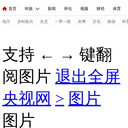
首页
时政
新闻
评论
视频
财经
体育
人民领袖习近平
直播
海外频道
片库
iPanda
栏目大全
联播+
English
中国领导人
节目单
Монгол
听音
央视快评
微视频
习式妙语
主持人
地方
乡村振兴
生态
一带一路
央博
文化
旅游
科
总台春晚
网络春晚
共产党员网
秧纪录
纪录片网
支持 ← → 键翻
新闻
国内
国际
评论
经济
军事
科技
法
阅图片
退出全屏
人民领袖习近平
联播+
热解读
天天学习
习式妙语
视频
小央视频
小央直播
直播中国
熊猫频道
V
央视网
>
图片
现场
前线
比划
快看
蓝海中国
新兵请入列
体育
直播
竞猜
2026年世界杯
2026年冬奥会
C
图片
VIP会员
CCTV奥林匹克频道
生活体育大会
体育江湖