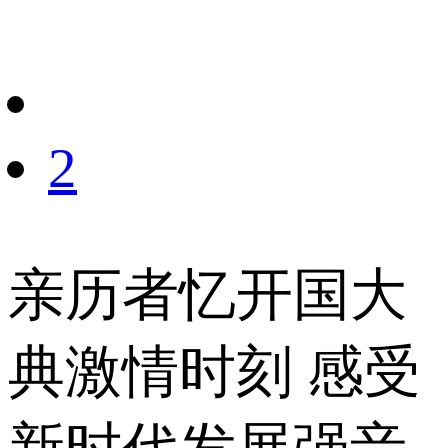
财经
教育
乡村振兴
生态环境
一带一路
央博
大国智造
大国展会
大国保险
云顶对话
云起
超
2
CCTV.节目官网
直播
节目单
栏目
片库
热播榜
亲历者忆开国大
典激情时刻 感受