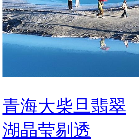
青海大柴旦翡翠
湖晶莹剔透