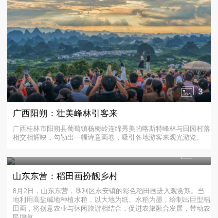
3
广西阳朔：壮美峰林引客来
广西桂林市阳朔县葡萄镇杨梅岭连绵秀美的喀斯特峰林与田园村落
相交相辉映，勾勒出一幅诗意画卷，吸引各地游客来观光游览。
4
山东东营：稻田画扮靓乡村
8月2日，山东东营，垦利区永安镇的彩色稻田画进入观赏期。当
地利用高盐碱地种植水稻，以大地为纸、水稻为墨，绘制出巨型稻
田画，将创意农业与休闲旅游相结合，促进农旅融合发展，带动农
民增收。