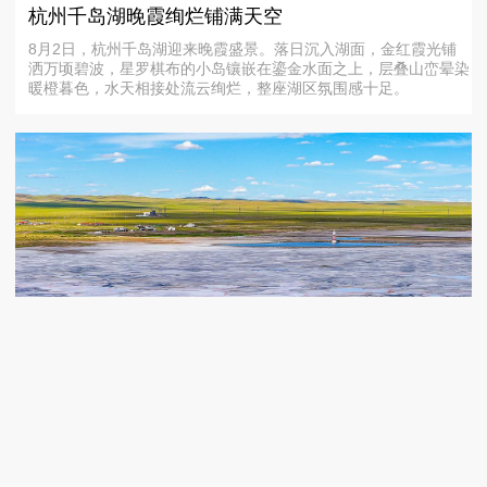
杭州千岛湖晚霞绚烂铺满天空
8月2日，杭州千岛湖迎来晚霞盛景。落日沉入湖面，金红霞光铺
洒万顷碧波，星罗棋布的小岛镶嵌在鎏金水面之上，层叠山峦晕染
暖橙暮色，水天相接处流云绚烂，整座湖区氛围感十足。
4
内蒙古锡林郭勒：草原镶嵌彩色盐湖玉盘
2026年8月1日，内蒙古锡林郭勒，额吉淖尔盐湖盐滩纹理交错，
粉橙、乳白、浅蓝各色相间，风光旖旎。