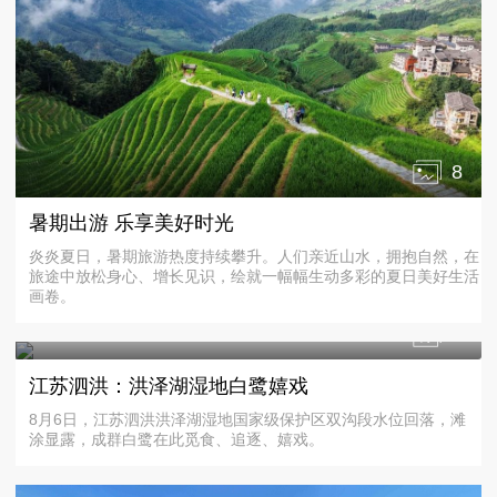
8
暑期出游 乐享美好时光
炎炎夏日，暑期旅游热度持续攀升。人们亲近山水，拥抱自然，在
旅途中放松身心、增长见识，绘就一幅幅生动多彩的夏日美好生活
画卷。
4
江苏泗洪：洪泽湖湿地白鹭嬉戏
8月6日，江苏泗洪洪泽湖湿地国家级保护区双沟段水位回落，滩
涂显露，成群白鹭在此觅食、追逐、嬉戏。