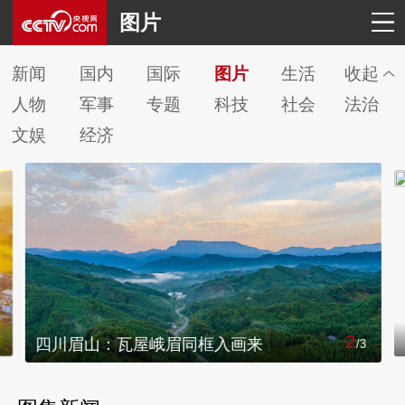
图片
新闻
国内
国际
图片
生活
收起
人物
军事
专题
科技
社会
法治
文娱
经济
2
四川眉山：瓦屋峨眉同框入画来
/
3