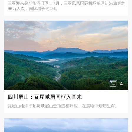
三亚迎来暑期旅游旺季，7月，三亚凤凰国际机场单月进港旅客约
96万人次，同比增长约4%。
4
四川眉山：瓦屋峨眉同框入画来
瓦屋山雄浑平顶与峨眉山金顶遥相呼应，在晨曦中熠熠生辉。