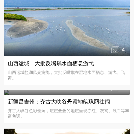
4
山西运城：大批反嘴鹬水面栖息游弋
山西运城盐湖风光旖旎，大批反嘴鹬在湿地水面栖息、游弋、飞
舞。
4
新疆昌吉州：齐古大峡谷丹霞地貌瑰丽壮阔
齐古大峡谷色彩斑斓，层层叠叠的地层呈现赤红、灰褐、浅白等丰
富色调。