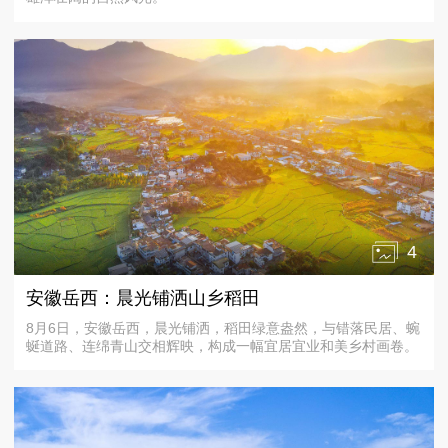
4
安徽岳西：晨光铺洒山乡稻田
8月6日，安徽岳西，晨光铺洒，稻田绿意盎然，与错落民居、蜿
蜒道路、连绵青山交相辉映，构成一幅宜居宜业和美乡村画卷。