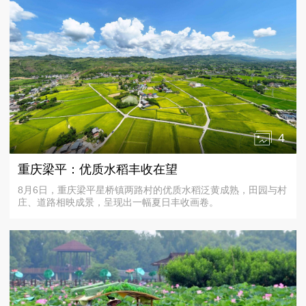
4
重庆梁平：优质水稻丰收在望
8月6日，重庆梁平星桥镇两路村的优质水稻泛黄成熟，田园与村
庄、道路相映成景，呈现出一幅夏日丰收画卷。