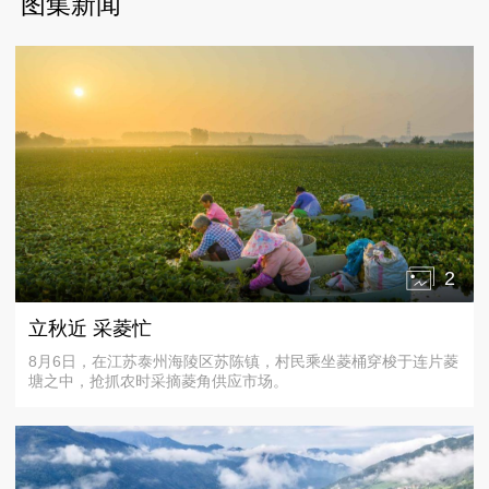
图集新闻
2
立秋近 采菱忙
8月6日，在江苏泰州海陵区苏陈镇，村民乘坐菱桶穿梭于连片菱
塘之中，抢抓农时采摘菱角供应市场。