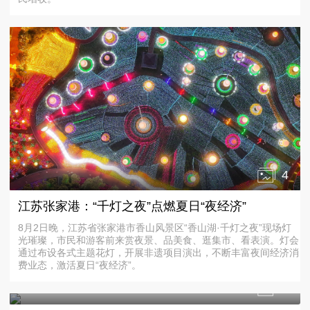
4
江苏张家港：“千灯之夜”点燃夏日“夜经济”
8月2日晚，江苏省张家港市香山风景区“香山湖·千灯之夜”现场灯
光璀璨，市民和游客前来赏夜景、品美食、逛集市、看表演。灯会
通过布设各式主题花灯，开展非遗项目演出，不断丰富夜间经济消
费业态，激活夏日“夜经济”。
4