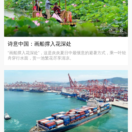
8
诗意中国：画船撑入花深处
“画船撑入花深处”，这是炎炎夏日中最惬意的避暑方式，乘一叶轻
舟穿行水面，赏一池繁花尽享清凉。