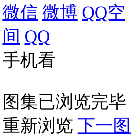
微信
微博
QQ空
间
QQ
手机看
图集已浏览完毕
重新浏览
下一图