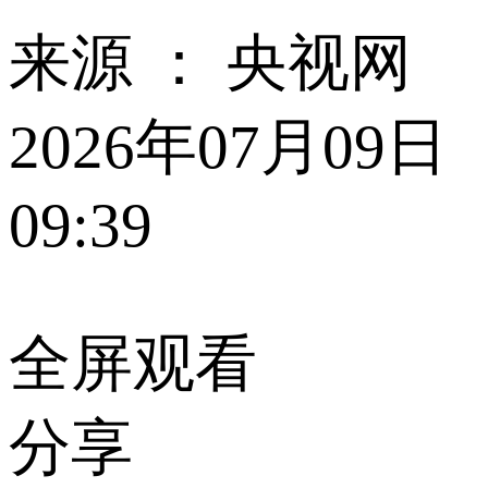
来源 ：
央视网
2026年07月09日
09:39
全屏观看
分享