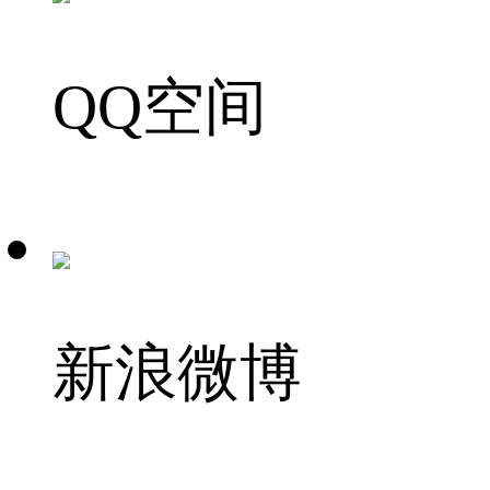
QQ空间
新浪微博