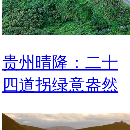
贵州晴隆：二十
四道拐绿意盎然