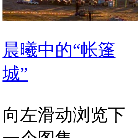
晨曦中的“帐篷
城”
向左滑动浏览下