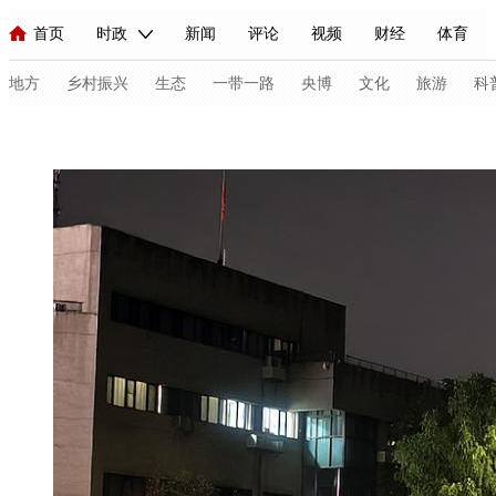
首页
时政
新闻
评论
视频
财经
体育
人民领袖习近平
直播
海外频道
片库
iPanda
栏目大全
联播+
English
中国领导人
节目单
Монгол
听音
央视快评
微视频
习式妙语
主持人
地方
乡村振兴
生态
一带一路
央博
文化
旅游
科
总台春晚
网络春晚
共产党员网
秧纪录
纪录片网
新闻
国内
国际
评论
经济
军事
科技
法
人民领袖习近平
联播+
热解读
天天学习
习式妙语
视频
小央视频
小央直播
直播中国
熊猫频道
V
现场
前线
比划
快看
蓝海中国
新兵请入列
体育
直播
竞猜
2026年世界杯
2026年冬奥会
C
VIP会员
CCTV奥林匹克频道
生活体育大会
体育江湖