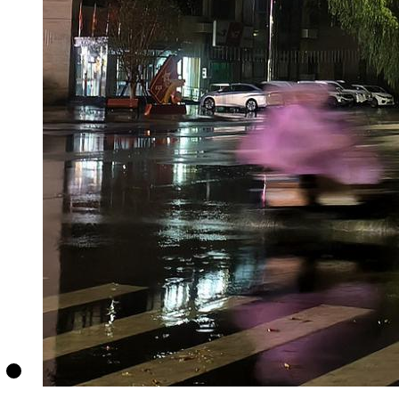
财经
教育
乡村振兴
生态环境
一带一路
央博
大国智造
大国展会
大国保险
云顶对话
云起
超
CCTV.节目官网
直播
节目单
栏目
片库
热播榜