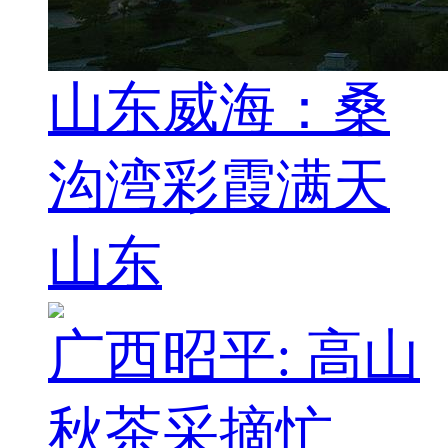
山东威海：桑
沟湾彩霞满天
山东
广西昭平: 高山
秋茶采摘忙