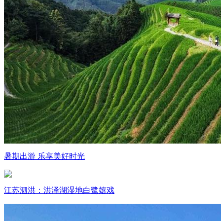
暑期出游 乐享美好时光
江苏泗洪：洪泽湖湿地白鹭嬉戏