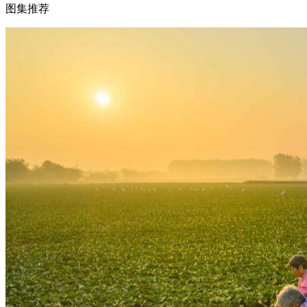
图集推荐
财经
教育
乡村振兴
生态环境
一带一路
大国智造
大国展会
大国保险
云顶对话
CCTV.节目官网
直播
节目单
栏目
片库