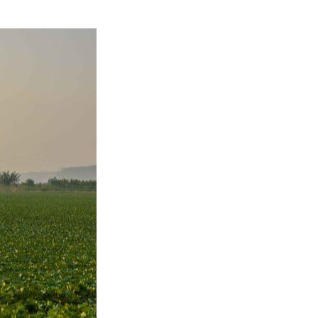
艺术
汽车
数智
5G
产业+
时尚
天气
才艺
网展
央央好物