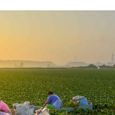
央博
非遗
文化
旅游
科普
健康
乐龄
阅读
云起
超级工厂
智敬中国
全民健康
颜选攻略
海洋
热播榜
总台企业白名单