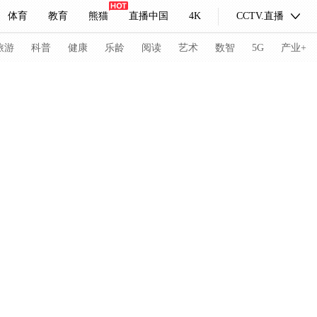
体育
教育
熊猫
直播中国
4K
CCTV.直播
式妙语
主持人
下载央视影音
热解读
天天学习
旅游
科普
健康
乐龄
阅读
艺术
数智
5G
产业+
纪录片网
国家大剧院
大型活动
科技
法治
文娱
人物
公益
图片
习式妙语
央视快评
央视网评
光华锐评
锋面
频道
VR/AR
4K专区
全景新闻
请入列
人生第一次
人生第二次
冬奥会
CBA
NBA
中超
国足
国际足球
网球
综
体育江湖
文化体育
冰雪道路
足球道路