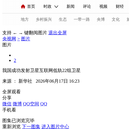
首页
时政
新闻
评论
视频
财经
人民领袖习近平
直播
海外频道
片库
iPanda
栏目大全
联播+
English
中国领导人
节目单
Монгол
听音
央视快评
微视频
习
地方
乡村振兴
生态
一带一路
央博
文化
支持 ← → 键翻阅图片
退出全屏
央视网
>
图片
总台春晚
网络春晚
共产党员网
秧纪录
图片
2
新闻
国内
国际
评论
经济
军事
我国成功发射卫星互联网低轨22组卫星
人民领袖习近平
联播+
热解读
天天学习
来源 ：
新华社
2026年06月17日 16:23
视频
小央视频
小央直播
直播中国
熊猫
全屏观看
分享
现场
前线
比划
快看
蓝海中国
新兵
微信
微博
QQ空间
QQ
手机看
体育
直播
竞猜
2026年世界杯
2026年
图集已浏览完毕
VIP会员
CCTV奥林匹克频道
生活体育大会
重新浏览
下一图集
进入图片中心