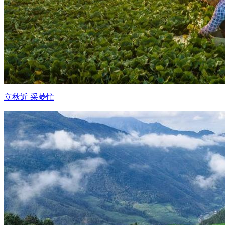
立秋近 采菱忙