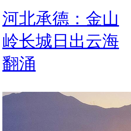
河北承德：金山
岭长城日出云海
翻涌