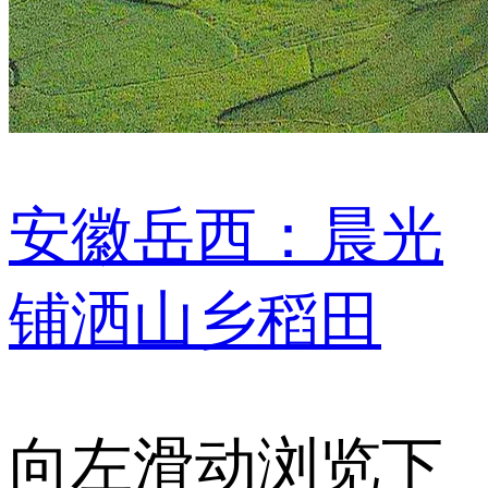
安徽岳西：晨光
铺洒山乡稻田
向左滑动浏览下