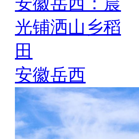
安徽岳西：晨
光铺洒山乡稻
田
安徽岳西