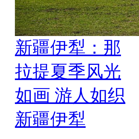
新疆伊犁：那
拉提夏季风光
如画 游人如织
新疆伊犁