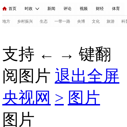
首页
时政
新闻
评论
视频
财经
体育
人民领袖习近平
直播
海外频道
片库
iPanda
栏目大全
联播+
English
中国领导人
节目单
Монгол
听音
央视快评
微视频
习式妙语
主持人
地方
乡村振兴
生态
一带一路
央博
文化
旅游
科
总台春晚
网络春晚
共产党员网
秧纪录
纪录片网
支持 ← → 键翻
新闻
国内
国际
评论
经济
军事
科技
法
阅图片
退出全屏
人民领袖习近平
联播+
热解读
天天学习
习式妙语
视频
小央视频
小央直播
直播中国
熊猫频道
V
央视网
>
图片
现场
前线
比划
快看
蓝海中国
新兵请入列
体育
直播
竞猜
2026年世界杯
2026年冬奥会
C
图片
VIP会员
CCTV奥林匹克频道
生活体育大会
体育江湖