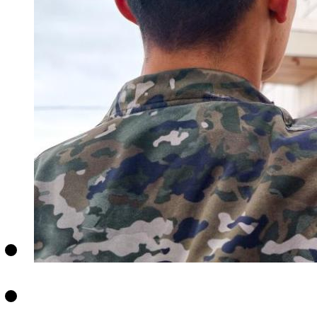
财经
教育
乡村振兴
生态环境
一带一路
央博
大国智造
大国展会
大国保险
云顶对话
云起
超
CCTV.节目官网
直播
节目单
栏目
片库
热播榜