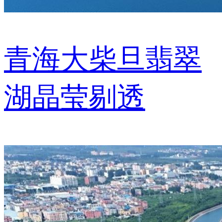
青海大柴旦翡翠
湖晶莹剔透