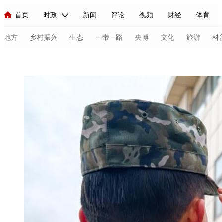
首页
时政
新闻
评论
视频
财经
体育
人民领袖习近平
直播
海外频道
片库
iPanda
栏目大全
联播+
English
中国领导人
节目单
Монгол
听音
央视快评
微视频
习式妙语
主持人
地方
乡村振兴
生态
一带一路
央博
文化
旅游
科
总台春晚
网络春晚
共产党员网
秧纪录
纪录片网
新闻
国内
国际
评论
经济
军事
科技
法
人民领袖习近平
联播+
热解读
天天学习
习式妙语
视频
小央视频
小央直播
直播中国
熊猫频道
V
现场
前线
比划
快看
蓝海中国
新兵请入列
体育
直播
竞猜
2026年世界杯
2026年冬奥会
C
VIP会员
CCTV奥林匹克频道
生活体育大会
体育江湖