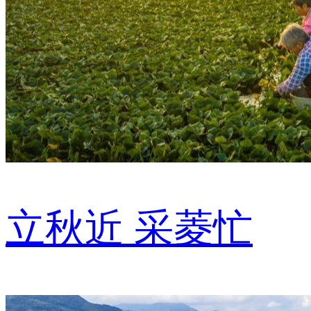
立秋近 采菱忙