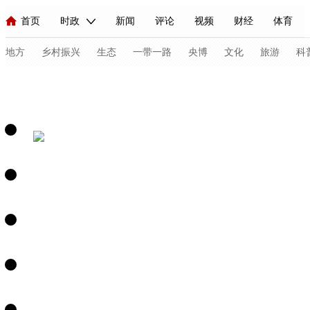
首页
时政
新闻
评论
视频
财经
体育
人民领袖习近平
直播
海外频道
片库
iPanda
栏目大全
联播+
English
中国领导人
节目单
Монгол
听音
央视快评
微视频
习式妙语
主持人
地方
乡村振兴
生态
一带一路
央博
文化
旅游
科
总台春晚
网络春晚
共产党员网
秧纪录
纪录片网
新闻
国内
国际
评论
经济
军事
科技
法
人民领袖习近平
联播+
热解读
天天学习
习式妙语
视频
小央视频
小央直播
直播中国
熊猫频道
V
现场
前线
比划
快看
蓝海中国
新兵请入列
体育
直播
竞猜
2026年世界杯
2026年冬奥会
C
VIP会员
CCTV奥林匹克频道
生活体育大会
体育江湖