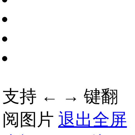
财经
教育
乡村振兴
生态环境
一带一路
央博
大国智造
大国展会
大国保险
云顶对话
云起
超
CCTV.节目官网
直播
节目单
栏目
片库
热播榜
支持 ← → 键翻
阅图片
退出全屏