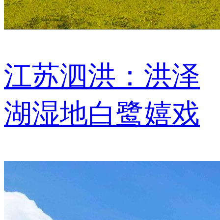
江苏泗洪：洪泽
湖湿地白鹭嬉戏