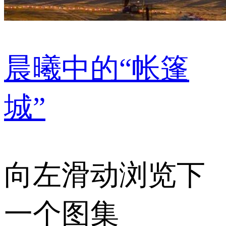
晨曦中的“帐篷
城”
向左滑动浏览下
一个图集