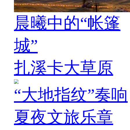
晨曦中的“帐篷
城”
扎溪卡大草原
“大地指纹”奏响
夏夜文旅乐章