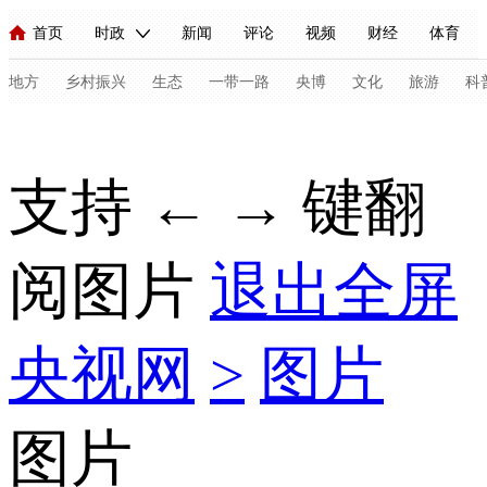
首页
时政
新闻
评论
视频
财经
体育
人民领袖习近平
直播
海外频道
片库
iPanda
栏目大全
联播+
English
中国领导人
节目单
Монгол
听音
央视快评
微视频
习式妙语
主持人
地方
乡村振兴
生态
一带一路
央博
文化
旅游
科
总台春晚
网络春晚
共产党员网
秧纪录
纪录片网
支持 ← → 键翻
新闻
国内
国际
评论
经济
军事
科技
法
阅图片
退出全屏
人民领袖习近平
联播+
热解读
天天学习
习式妙语
视频
小央视频
小央直播
直播中国
熊猫频道
V
央视网
>
图片
现场
前线
比划
快看
蓝海中国
新兵请入列
体育
直播
竞猜
2026年世界杯
2026年冬奥会
C
图片
VIP会员
CCTV奥林匹克频道
生活体育大会
体育江湖