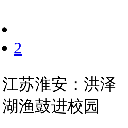
财经
教育
乡村振兴
生态环境
一带一路
央博
大国智造
大国展会
大国保险
云顶对话
云起
超
2
CCTV.节目官网
直播
节目单
栏目
片库
热播榜
江苏淮安：洪泽
湖渔鼓进校园