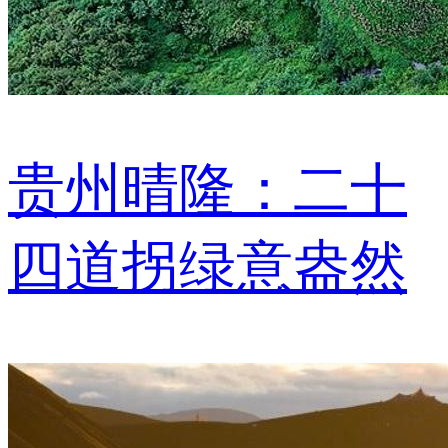
贵州晴隆：二十
四道拐绿意盎然