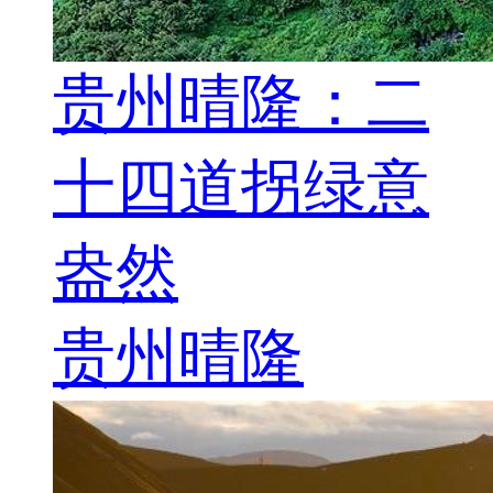
贵州晴隆：二
十四道拐绿意
盎然
贵州晴隆