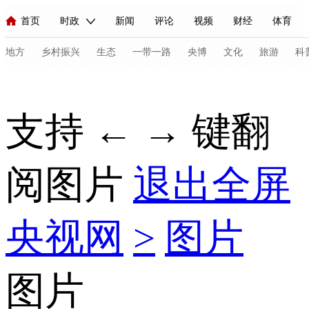
首页
时政
新闻
评论
视频
财经
体育
人民领袖习近平
直播
海外频道
片库
iPanda
栏目大全
联播+
English
中国领导人
节目单
Монгол
听音
央视快评
微视频
习式妙语
主持人
地方
乡村振兴
生态
一带一路
央博
文化
旅游
科
总台春晚
网络春晚
共产党员网
秧纪录
纪录片网
支持 ← → 键翻
新闻
国内
国际
评论
经济
军事
科技
法
阅图片
退出全屏
人民领袖习近平
联播+
热解读
天天学习
习式妙语
视频
小央视频
小央直播
直播中国
熊猫频道
V
央视网
>
图片
现场
前线
比划
快看
蓝海中国
新兵请入列
体育
直播
竞猜
2026年世界杯
2026年冬奥会
C
图片
VIP会员
CCTV奥林匹克频道
生活体育大会
体育江湖