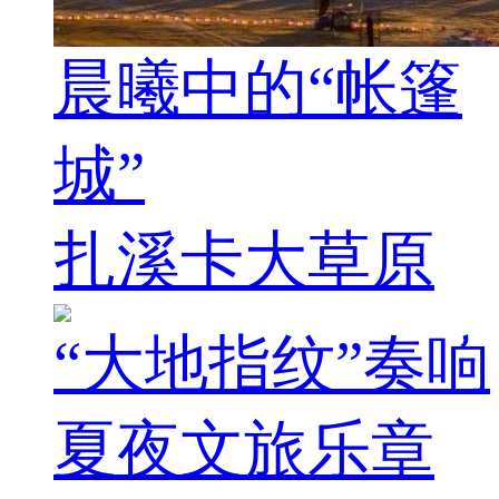
晨曦中的“帐篷
城”
扎溪卡大草原
“大地指纹”奏响
夏夜文旅乐章