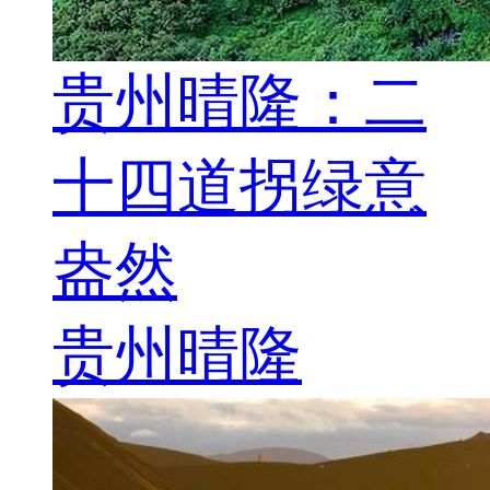
贵州晴隆：二
十四道拐绿意
盎然
贵州晴隆