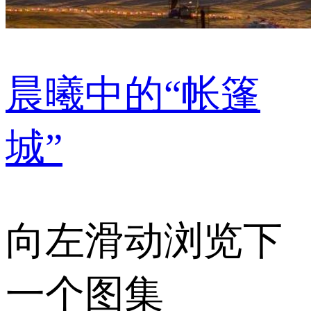
晨曦中的“帐篷
城”
向左滑动浏览下
一个图集