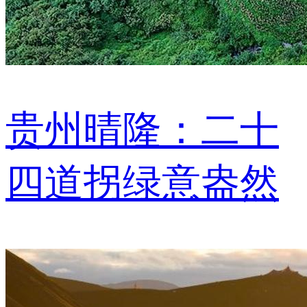
贵州晴隆：二十
四道拐绿意盎然