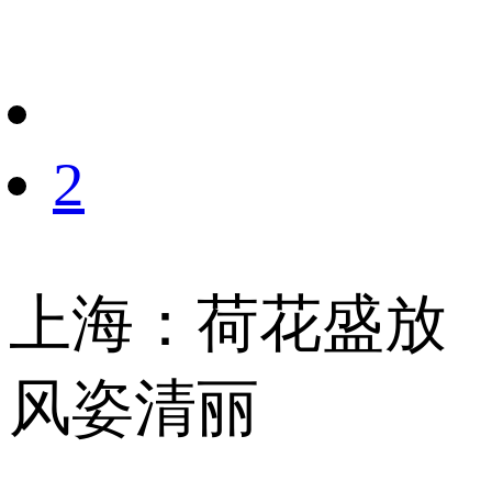
财经
教育
乡村振兴
生态环境
一带一路
央博
大国智造
大国展会
大国保险
云顶对话
云起
超
2
CCTV.节目官网
直播
节目单
栏目
片库
热播榜
上海：荷花盛放
风姿清丽