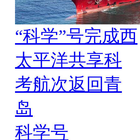
“科学”号完成西
太平洋共享科
考航次返回青
岛
科学号