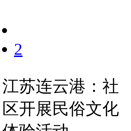
财经
教育
乡村振兴
生态环境
一带一路
央博
大国智造
大国展会
大国保险
云顶对话
云起
超
2
CCTV.节目官网
直播
节目单
栏目
片库
热播榜
江苏连云港：社
区开展民俗文化