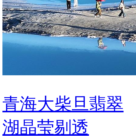
青海大柴旦翡翠
湖晶莹剔透