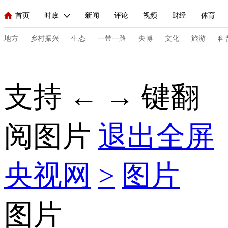
首页
时政
新闻
评论
视频
财经
体育
人民领袖习近平
直播
海外频道
片库
iPanda
栏目大全
联播+
English
中国领导人
节目单
Монгол
听音
央视快评
微视频
习式妙语
主持人
地方
乡村振兴
生态
一带一路
央博
文化
旅游
科
总台春晚
网络春晚
共产党员网
秧纪录
纪录片网
支持 ← → 键翻
新闻
国内
国际
评论
经济
军事
科技
法
阅图片
退出全屏
人民领袖习近平
联播+
热解读
天天学习
习式妙语
视频
小央视频
小央直播
直播中国
熊猫频道
V
央视网
>
图片
现场
前线
比划
快看
蓝海中国
新兵请入列
体育
直播
竞猜
2026年世界杯
2026年冬奥会
C
图片
VIP会员
CCTV奥林匹克频道
生活体育大会
体育江湖