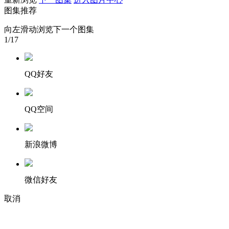
图集推荐
财经
教育
乡村振兴
生态环境
一带一路
向左滑动浏览下一个图集
大国智造
大国展会
大国保险
云顶对话
1
/17
QQ好友
CCTV.节目官网
直播
节目单
栏目
片库
QQ空间
新浪微博
微信好友
取消