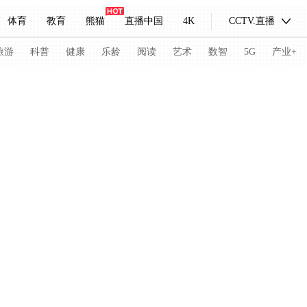
体育
教育
熊猫
直播中国
4K
CCTV.直播
式妙语
主持人
下载央视影音
热解读
天天学习
旅游
科普
健康
乐龄
阅读
艺术
数智
5G
产业+
纪录片网
国家大剧院
大型活动
科技
法治
文娱
人物
公益
图片
习式妙语
央视快评
央视网评
光华锐评
锋面
频道
VR/AR
4K专区
全景新闻
请入列
人生第一次
人生第二次
冬奥会
CBA
NBA
中超
国足
国际足球
网球
综
体育江湖
文化体育
冰雪道路
足球道路