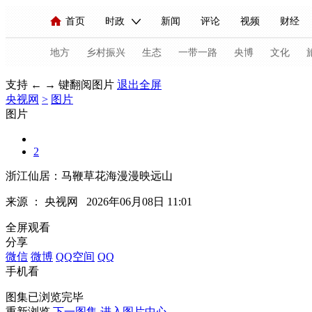
首页
时政
新闻
评论
视频
财经
人民领袖习近平
直播
海外频道
片库
iPanda
栏目大全
联播+
English
中国领导人
节目单
Монгол
听音
央视快评
微视频
习
地方
乡村振兴
生态
一带一路
央博
文化
支持 ← → 键翻阅图片
退出全屏
央视网
>
图片
总台春晚
网络春晚
共产党员网
秧纪录
图片
2
新闻
国内
国际
评论
经济
军事
浙江仙居：马鞭草花海漫漫映远山
人民领袖习近平
联播+
热解读
天天学习
来源 ：
央视网
2026年06月08日 11:01
视频
小央视频
小央直播
直播中国
熊猫
全屏观看
分享
现场
前线
比划
快看
蓝海中国
新兵
微信
微博
QQ空间
QQ
手机看
体育
直播
竞猜
2026年世界杯
2026年
图集已浏览完毕
VIP会员
CCTV奥林匹克频道
生活体育大会
重新浏览
下一图集
进入图片中心