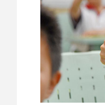
财经
教育
乡村振兴
生态环境
一带一路
大国智造
大国展会
大国保险
云顶对话
CCTV.节目官网
直播
节目单
栏目
片库