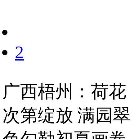
财经
教育
乡村振兴
生态环境
一带一路
央博
大国智造
大国展会
大国保险
云顶对话
云起
超
2
CCTV.节目官网
直播
节目单
栏目
片库
热播榜
广西梧州：荷花
次第绽放 满园翠