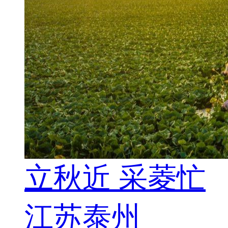
立秋近 采菱忙
江苏泰州