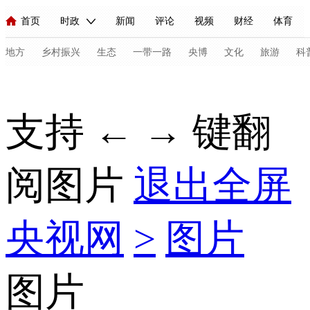
首页
时政
新闻
评论
视频
财经
体育
人民领袖习近平
直播
海外频道
片库
iPanda
栏目大全
联播+
English
中国领导人
节目单
Монгол
听音
央视快评
微视频
习式妙语
主持人
地方
乡村振兴
生态
一带一路
央博
文化
旅游
科
总台春晚
网络春晚
共产党员网
秧纪录
纪录片网
支持 ← → 键翻
新闻
国内
国际
评论
经济
军事
科技
法
阅图片
退出全屏
人民领袖习近平
联播+
热解读
天天学习
习式妙语
视频
小央视频
小央直播
直播中国
熊猫频道
V
央视网
>
图片
现场
前线
比划
快看
蓝海中国
新兵请入列
体育
直播
竞猜
2026年世界杯
2026年冬奥会
C
图片
VIP会员
CCTV奥林匹克频道
生活体育大会
体育江湖