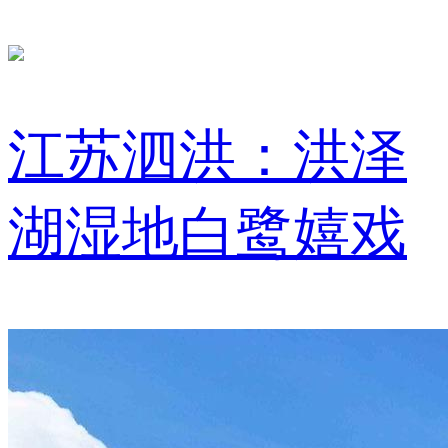
江苏泗洪：洪泽
湖湿地白鹭嬉戏