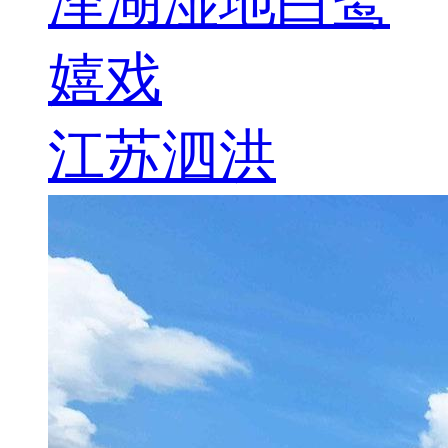
泽湖湿地白鹭
嬉戏
江苏泗洪