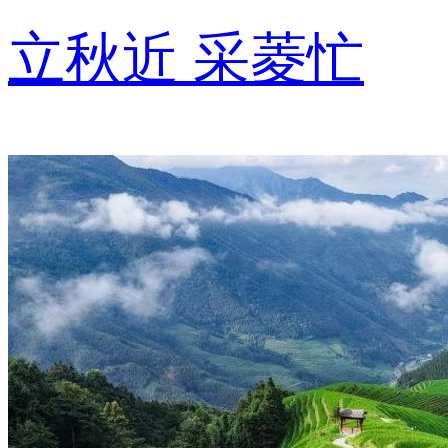
立秋近 采菱忙