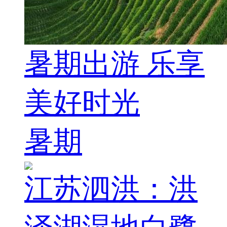
暑期出游 乐享
美好时光
暑期
江苏泗洪：洪