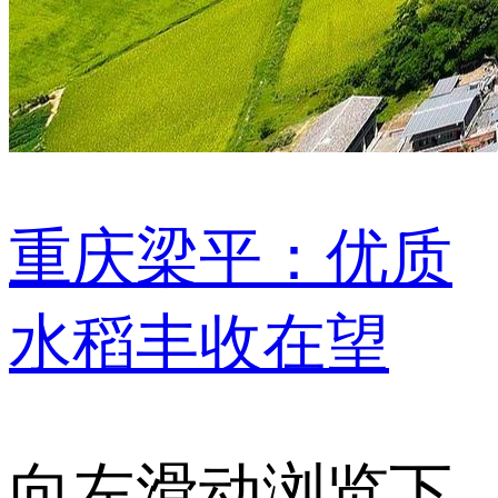
重庆梁平：优质
水稻丰收在望
向左滑动浏览下