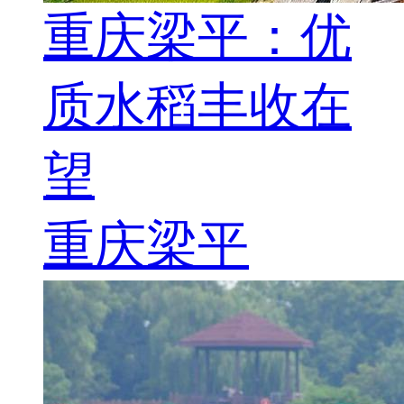
重庆梁平：优
质水稻丰收在
望
重庆梁平