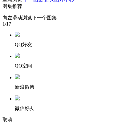
图集推荐
财经
教育
乡村振兴
生态环境
一带一路
向左滑动浏览下一个图集
大国智造
大国展会
大国保险
云顶对话
1
/17
QQ好友
CCTV.节目官网
直播
节目单
栏目
片库
QQ空间
新浪微博
微信好友
取消