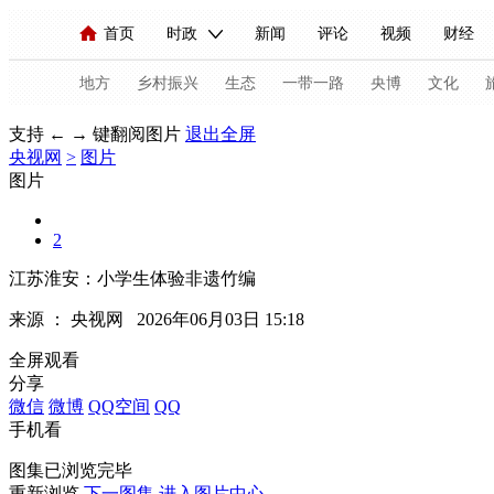
首页
时政
新闻
评论
视频
财经
人民领袖习近平
直播
海外频道
片库
iPanda
栏目大全
联播+
English
中国领导人
节目单
Монгол
听音
央视快评
微视频
习
地方
乡村振兴
生态
一带一路
央博
文化
支持 ← → 键翻阅图片
退出全屏
央视网
>
图片
总台春晚
网络春晚
共产党员网
秧纪录
图片
2
新闻
国内
国际
评论
经济
军事
江苏淮安：小学生体验非遗竹编
人民领袖习近平
联播+
热解读
天天学习
来源 ：
央视网
2026年06月03日 15:18
视频
小央视频
小央直播
直播中国
熊猫
全屏观看
分享
现场
前线
比划
快看
蓝海中国
新兵
微信
微博
QQ空间
QQ
手机看
体育
直播
竞猜
2026年世界杯
2026年
图集已浏览完毕
VIP会员
CCTV奥林匹克频道
生活体育大会
重新浏览
下一图集
进入图片中心