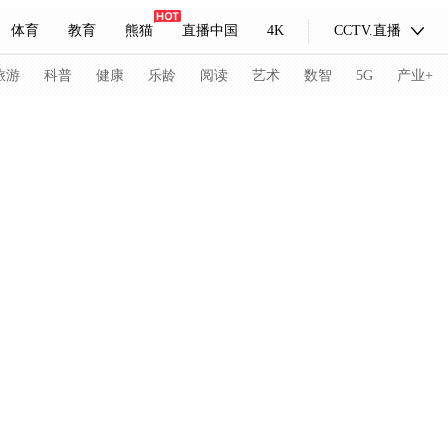
体育
教育
熊猫
直播中国
4K
CCTV.直播
式妙语
主持人
下载央视影音
热解读
天天学习
旅游
科普
健康
乐龄
阅读
艺术
数智
5G
产业+
纪录片网
国家大剧院
大型活动
科技
法治
文娱
人物
公益
图片
习式妙语
央视快评
央视网评
光华锐评
锋面
频道
VR/AR
4K专区
全景新闻
请入列
人生第一次
人生第二次
冬奥会
CBA
NBA
中超
国足
国际足球
网球
综
体育江湖
文化体育
冰雪道路
足球道路