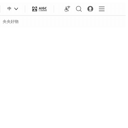
中
央央好物
合体育
亚冬会