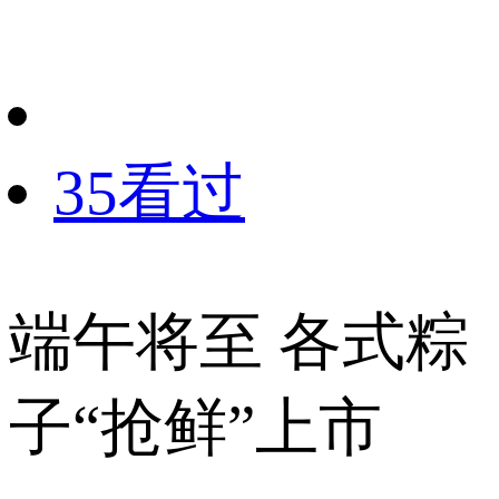
财经
教育
乡村振兴
生态环境
一带一路
央博
大国智造
大国展会
大国保险
云顶对话
云起
超
35看过
CCTV.节目官网
直播
节目单
栏目
片库
热播榜
端午将至 各式粽
子“抢鲜”上市