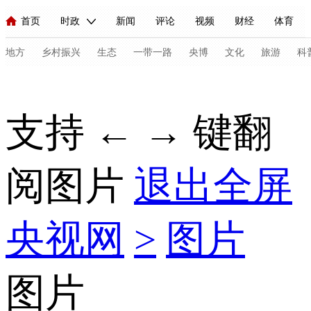
首页
时政
新闻
评论
视频
财经
体育
人民领袖习近平
直播
海外频道
片库
iPanda
栏目大全
联播+
English
中国领导人
节目单
Монгол
听音
央视快评
微视频
习式妙语
主持人
地方
乡村振兴
生态
一带一路
央博
文化
旅游
科
总台春晚
网络春晚
共产党员网
秧纪录
纪录片网
支持 ← → 键翻
新闻
国内
国际
评论
经济
军事
科技
法
阅图片
退出全屏
人民领袖习近平
联播+
热解读
天天学习
习式妙语
视频
小央视频
小央直播
直播中国
熊猫频道
V
央视网
>
图片
现场
前线
比划
快看
蓝海中国
新兵请入列
体育
直播
竞猜
2026年世界杯
2026年冬奥会
C
图片
VIP会员
CCTV奥林匹克频道
生活体育大会
体育江湖