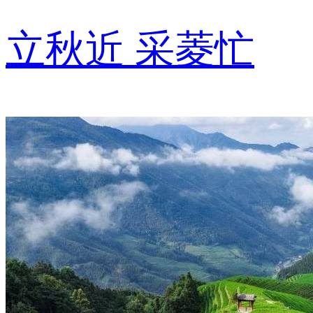
立秋近 采菱忙