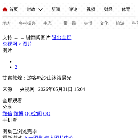
首页
时政
新闻
评论
视频
财经
体育
人民领袖习近平
直播
海外频道
片库
iPanda
栏目大全
联播+
English
中国领导人
节目单
Монгол
听音
央视快评
微视频
习式妙语
主持人
地方
乡村振兴
生态
一带一路
央博
文化
旅游
科
支持 ← → 键翻阅图片
退出全屏
央视网
总台春晚
>
图片
网络春晚
共产党员网
秧纪录
纪录片网
图片
2
新闻
国内
国际
评论
经济
军事
科技
法
甘肃敦煌：游客鸣沙山沐浴晨光
人民领袖习近平
联播+
热解读
天天学习
习式妙语
来源 ：
央视网
2026年05月31日 15:04
视频
小央视频
小央直播
直播中国
熊猫频道
V
全屏观看
分享
现场
前线
比划
快看
蓝海中国
新兵请入列
微信
微博
QQ空间
QQ
手机看
体育
直播
竞猜
2026年世界杯
2026年冬奥会
C
图集已浏览完毕
VIP会员
CCTV奥林匹克频道
生活体育大会
体育江湖
重新浏览
下一图集
进入图片中心