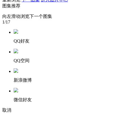
图集推荐
财经
教育
乡村振兴
生态环境
一带一路
央博
向左滑动浏览下一个图集
大国智造
大国展会
大国保险
云顶对话
云起
超
1
/17
QQ好友
CCTV.节目官网
直播
节目单
栏目
片库
热播榜
QQ空间
新浪微博
微信好友
取消