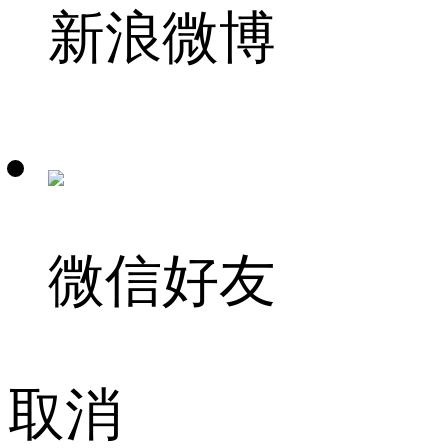
新浪微博
微信好友
取消