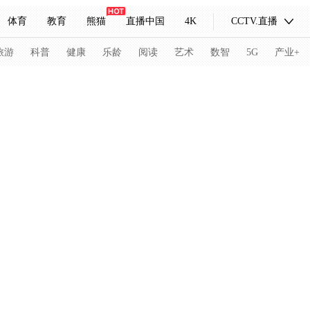
体育
教育
熊猫
直播中国
4K
CCTV.直播
式妙语
主持人
下载央视影音
热解读
天天学习
旅游
科普
健康
乐龄
阅读
艺术
数智
5G
产业+
纪录片网
国家大剧院
大型活动
科技
法治
文娱
人物
公益
图片
习式妙语
央视快评
央视网评
光华锐评
锋面
频道
VR/AR
4K专区
全景新闻
请入列
人生第一次
人生第二次
冬奥会
CBA
NBA
中超
国足
国际足球
网球
综
体育江湖
文化体育
冰雪道路
足球道路