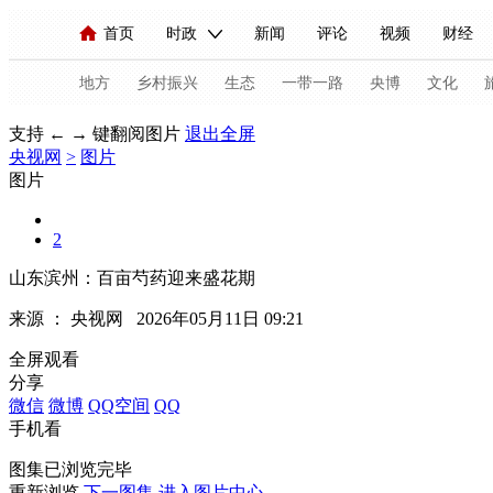
首页
时政
新闻
评论
视频
财经
人民领袖习近平
直播
海外频道
片库
iPanda
栏目大全
联播+
English
中国领导人
节目单
Монгол
听音
央视快评
微视频
习
地方
乡村振兴
生态
一带一路
央博
文化
支持 ← → 键翻阅图片
退出全屏
央视网
>
图片
总台春晚
网络春晚
共产党员网
秧纪录
图片
2
新闻
国内
国际
评论
经济
军事
山东滨州：百亩芍药迎来盛花期
人民领袖习近平
联播+
热解读
天天学习
来源 ：
央视网
2026年05月11日 09:21
视频
小央视频
小央直播
直播中国
熊猫
全屏观看
分享
现场
前线
比划
快看
蓝海中国
新兵
微信
微博
QQ空间
QQ
手机看
体育
直播
竞猜
2026年世界杯
2026年
图集已浏览完毕
VIP会员
CCTV奥林匹克频道
生活体育大会
重新浏览
下一图集
进入图片中心