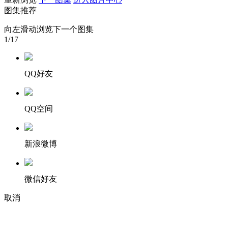
图集推荐
财经
教育
乡村振兴
生态环境
一带一路
向左滑动浏览下一个图集
大国智造
大国展会
大国保险
云顶对话
1
/17
QQ好友
CCTV.节目官网
直播
节目单
栏目
片库
QQ空间
新浪微博
微信好友
取消