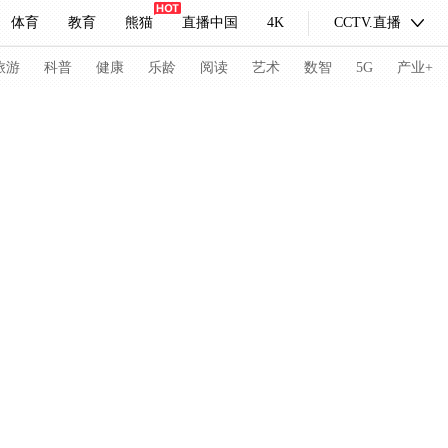
体育
教育
熊猫
直播中国
4K
CCTV.直播
式妙语
主持人
下载央视影音
热解读
天天学习
旅游
科普
健康
乐龄
阅读
艺术
数智
5G
产业+
纪录片网
国家大剧院
大型活动
科技
法治
文娱
人物
公益
图片
习式妙语
央视快评
央视网评
光华锐评
锋面
频道
VR/AR
4K专区
全景新闻
请入列
人生第一次
人生第二次
冬奥会
CBA
NBA
中超
国足
国际足球
网球
综
体育江湖
文化体育
冰雪道路
足球道路