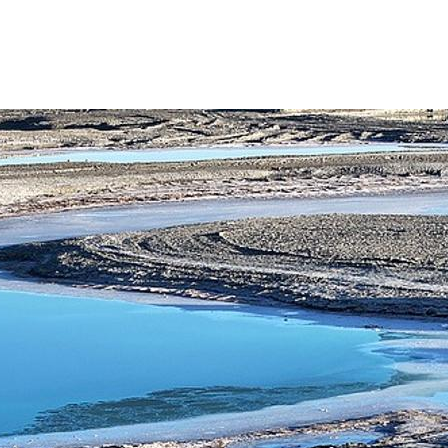
央博
非遗
文化
旅游
科普
健康
乐龄
阅读
云起
超级工厂
智敬中国
全民健康
颜选攻略
海洋
热播榜
总台企业白名单