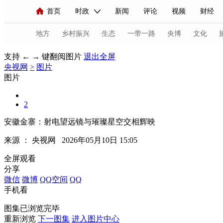
首页
时政
新闻
评论
视频
财经
人民领袖习近平
直播
海外频道
片库
iPanda
栏目大全
联播+
English
中国领导人
节目单
Монгол
听音
央视快评
微视频
习
地方
乡村振兴
生态
一带一路
央博
文化
支持 ← → 键翻阅图片
退出全屏
央视网
>
图片
总台春晚
网络春晚
共产党员网
秧纪录
图片
2
新闻
国内
国际
评论
经济
军事
安徽金寨：射电望远镜与璀璨星空交相辉映
人民领袖习近平
联播+
热解读
天天学习
来源 ：
央视网
2026年05月10日 15:05
视频
小央视频
小央直播
直播中国
熊猫
全屏观看
分享
现场
前线
比划
快看
蓝海中国
新兵
微信
微博
QQ空间
QQ
手机看
体育
直播
竞猜
2026年世界杯
2026年
图集已浏览完毕
VIP会员
CCTV奥林匹克频道
生活体育大会
重新浏览
下一图集
进入图片中心