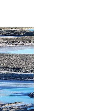
艺术
汽车
数智
5G
产业+
时尚
天气
才艺
网展
央央好物