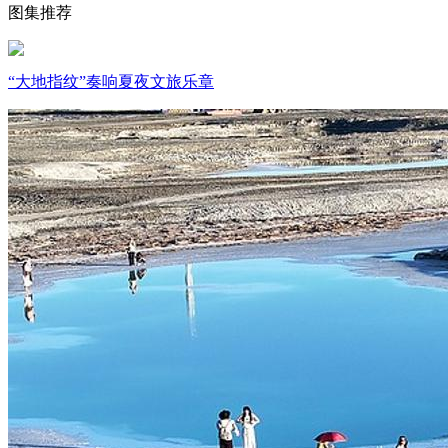
图集推荐
财经
教育
乡村振兴
生态环境
一带一路
大国智造
大国展会
大国保险
云顶对话
“大地指纹”奏响夏夜文旅乐章
CCTV.节目官网
直播
节目单
栏目
片库