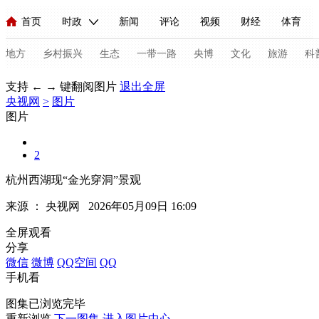
首页
时政
新闻
评论
视频
财经
体育
人民领袖习近平
直播
海外频道
片库
iPanda
栏目大全
联播+
English
中国领导人
节目单
Монгол
听音
央视快评
微视频
习式妙语
主持人
地方
乡村振兴
生态
一带一路
央博
文化
旅游
科
支持 ← → 键翻阅图片
退出全屏
央视网
总台春晚
>
图片
网络春晚
共产党员网
秧纪录
纪录片网
图片
2
新闻
国内
国际
评论
经济
军事
科技
法
杭州西湖现“金光穿洞”景观
人民领袖习近平
联播+
热解读
天天学习
习式妙语
来源 ：
央视网
2026年05月09日 16:09
视频
小央视频
小央直播
直播中国
熊猫频道
V
全屏观看
分享
现场
前线
比划
快看
蓝海中国
新兵请入列
微信
微博
QQ空间
QQ
手机看
体育
直播
竞猜
2026年世界杯
2026年冬奥会
C
图集已浏览完毕
VIP会员
CCTV奥林匹克频道
生活体育大会
体育江湖
重新浏览
下一图集
进入图片中心