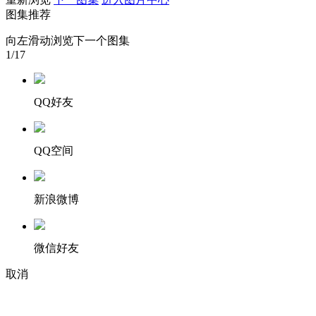
图集推荐
财经
教育
乡村振兴
生态环境
一带一路
央博
向左滑动浏览下一个图集
大国智造
大国展会
大国保险
云顶对话
云起
超
1
/17
QQ好友
CCTV.节目官网
直播
节目单
栏目
片库
热播榜
QQ空间
新浪微博
微信好友
取消