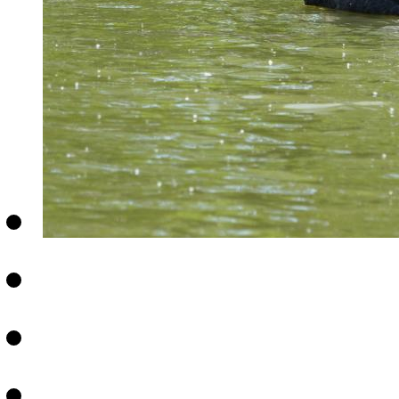
财经
教育
乡村振兴
生态环境
一带一路
央博
大国智造
大国展会
大国保险
云顶对话
云起
超
CCTV.节目官网
直播
节目单
栏目
片库
热播榜