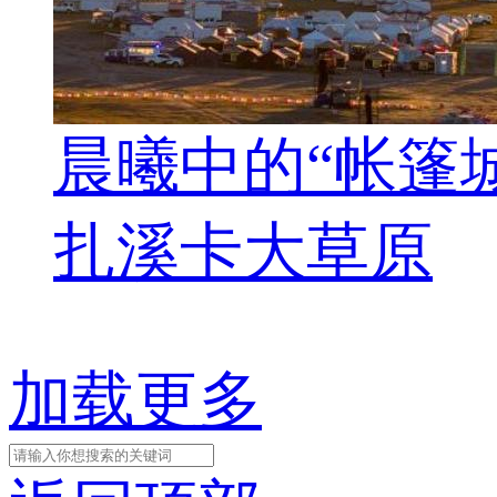
晨曦中的“帐篷城
扎溪卡大草原
加载更多