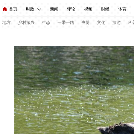
首页
时政
新闻
评论
视频
财经
体育
人民领袖习近平
直播
海外频道
片库
iPanda
栏目大全
联播+
English
中国领导人
节目单
Монгол
听音
央视快评
微视频
习式妙语
主持人
地方
乡村振兴
生态
一带一路
央博
文化
旅游
科
总台春晚
网络春晚
共产党员网
秧纪录
纪录片网
新闻
国内
国际
评论
经济
军事
科技
法
人民领袖习近平
联播+
热解读
天天学习
习式妙语
视频
小央视频
小央直播
直播中国
熊猫频道
V
现场
前线
比划
快看
蓝海中国
新兵请入列
体育
直播
竞猜
2026年世界杯
2026年冬奥会
C
VIP会员
CCTV奥林匹克频道
生活体育大会
体育江湖