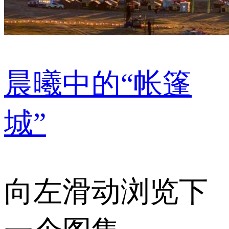
晨曦中的“帐篷
城”
向左滑动浏览下