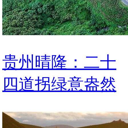
贵州晴隆：二十
四道拐绿意盎然