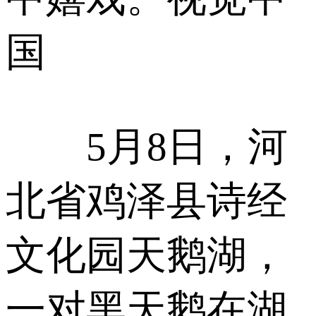
国
5月8日，河
北省鸡泽县诗经
文化园天鹅湖，
一对黑天鹅在湖