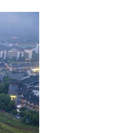
艺术
汽车
数智
5G
产业+
时尚
天气
才艺
网展
央央好物