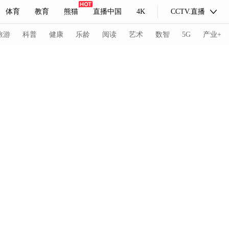
体育
教育
熊猫
直播中国
4K
CCTV.直播
式妙语
主持人
下载央视影音
热解读
天天学习
旅游
科普
健康
乐龄
阅读
艺术
数智
5G
产业+
纪录片网
国家大剧院
大型活动
科技
法治
文娱
人物
公益
图片
习式妙语
央视快评
央视网评
光华锐评
锋面
频道
VR/AR
4K专区
全景新闻
请入列
人生第一次
人生第二次
冬奥会
CBA
NBA
中超
国足
国际足球
网球
综
体育江湖
文化体育
冰雪道路
足球道路