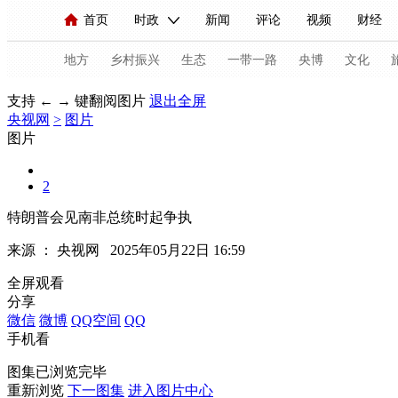
首页
时政
新闻
评论
视频
财经
人民领袖习近平
直播
海外频道
片库
iPanda
栏目大全
联播+
English
中国领导人
节目单
Монгол
听音
央视快评
微视频
习
地方
乡村振兴
生态
一带一路
央博
文化
支持 ← → 键翻阅图片
退出全屏
央视网
>
图片
总台春晚
网络春晚
共产党员网
秧纪录
图片
2
新闻
国内
国际
评论
经济
军事
特朗普会见南非总统时起争执
人民领袖习近平
联播+
热解读
天天学习
来源 ：
央视网
2025年05月22日 16:59
视频
小央视频
小央直播
直播中国
熊猫
全屏观看
分享
现场
前线
比划
快看
蓝海中国
新兵
微信
微博
QQ空间
QQ
手机看
体育
直播
竞猜
2026年世界杯
2026年
图集已浏览完毕
VIP会员
CCTV奥林匹克频道
生活体育大会
重新浏览
下一图集
进入图片中心