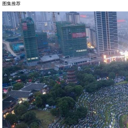
图集推荐
财经
教育
乡村振兴
生态环境
一带一路
大国智造
大国展会
大国保险
云顶对话
CCTV.节目官网
直播
节目单
栏目
片库