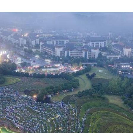
央博
非遗
文化
旅游
科普
健康
乐龄
阅读
云起
超级工厂
智敬中国
全民健康
颜选攻略
海洋
热播榜
总台企业白名单