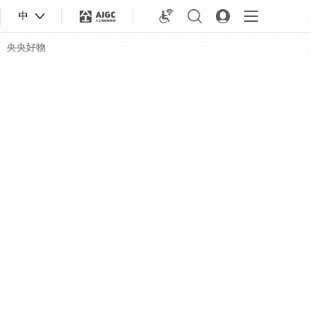
中
央央好物
合体育
亚冬会