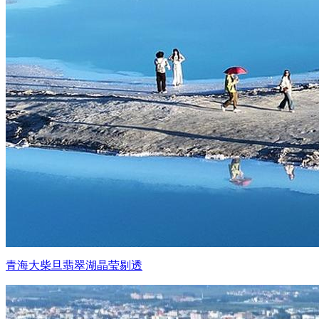
青海大柴旦翡翠湖晶莹剔透