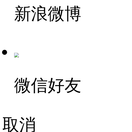
新浪微博
微信好友
取消