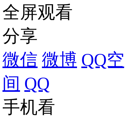
全屏观看
分享
微信
微博
QQ空
间
QQ
手机看