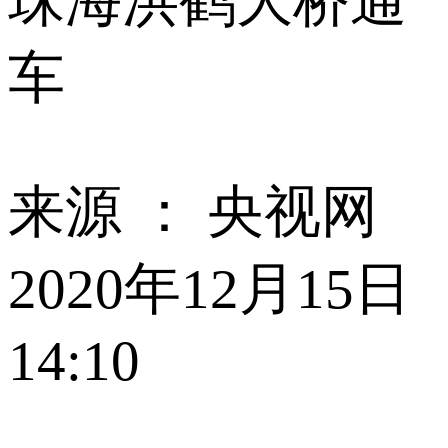
珠海洪鹤大桥通
车
来源 ：
央视网
2020年12月15日
14:10