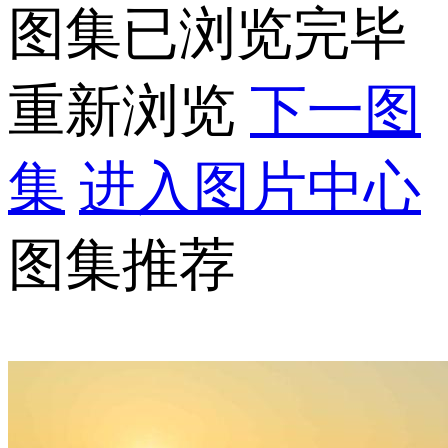
图集已浏览完毕
重新浏览
下一图
集
进入图片中心
图集推荐