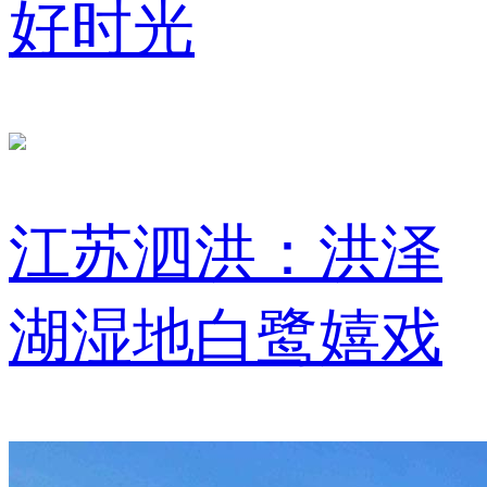
好时光
江苏泗洪：洪泽
湖湿地白鹭嬉戏