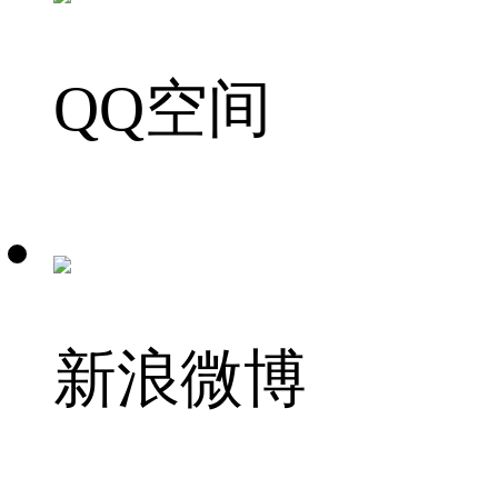
QQ空间
新浪微博