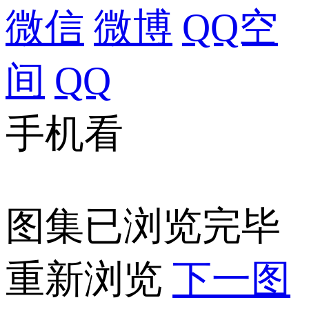
微信
微博
QQ空
间
QQ
手机看
图集已浏览完毕
重新浏览
下一图