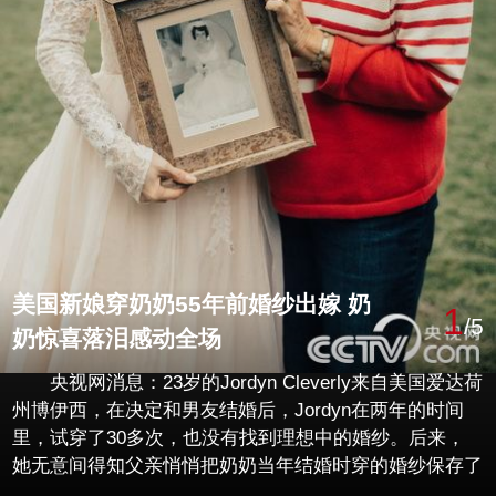
美国新娘穿奶奶55年前婚纱出嫁 奶
1
/5
奶惊喜落泪感动全场
央视网消息：23岁的Jordyn Cleverly来自美国爱达荷
州博伊西，在决定和男友结婚后，Jordyn在两年的时间
里，试穿了30多次，也没有找到理想中的婚纱。后来，
她无意间得知父亲悄悄把奶奶当年结婚时穿的婚纱保存了
下来，Jordyn拿来试穿了一下，没想到不仅尺寸非常合